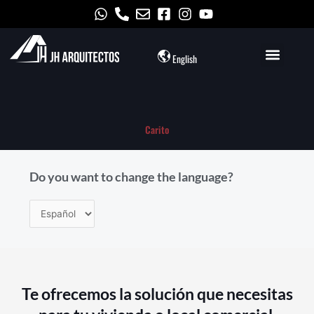
Omitir
e
ir
al
English
contenido
Carito
Do you want to change the language?
Choose
a
language
Te ofrecemos la solución que necesitas