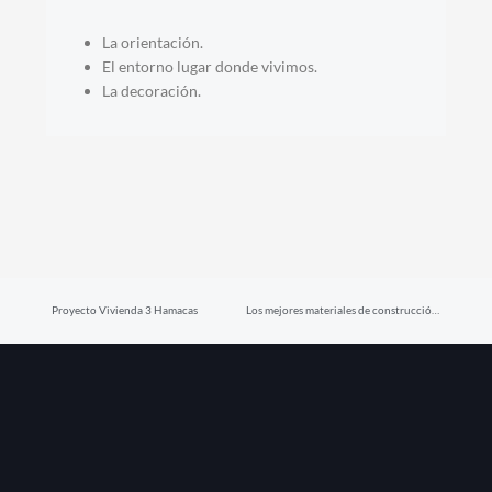
La orientación.
El entorno lugar donde vivimos.
La decoración.
Prev
Nex
Proyecto Vivienda 3 Hamacas
Los mejores materiales de construcción para el clima tropical de Guanacaste